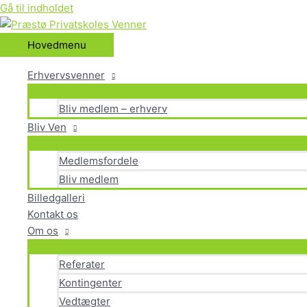
Gå til indholdet
Hovedmenu
Erhvervsvenner
Bliv medlem – erhverv
Bliv Ven
Medlemsfordele
Bliv medlem
Billedgalleri
Kontakt os
Om os
Referater
Kontingenter
Vedtægter