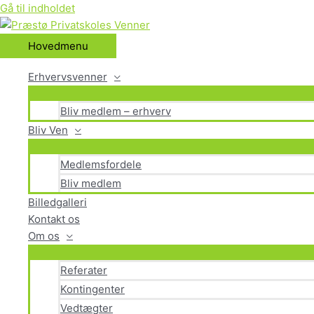
Gå til indholdet
Hovedmenu
Erhvervsvenner
Bliv medlem – erhverv
Bliv Ven
Medlemsfordele
Bliv medlem
Billedgalleri
Kontakt os
Om os
Referater
Kontingenter
Vedtægter